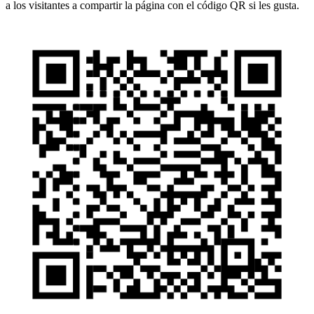
a los visitantes a compartir la página con el código QR si les gusta.