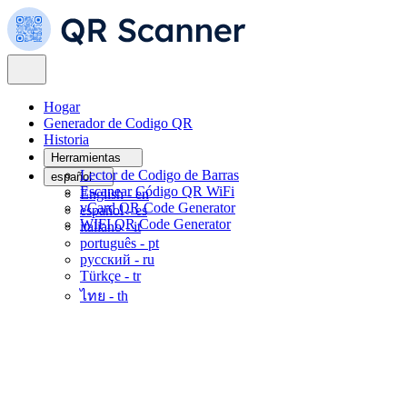
Hogar
Generador de Codigo QR
Historia
Herramientas
Lector de Codigo de Barras
español
Escanear Código QR WiFi
English -
en
vCard QR Code Generator
español -
es
WIFI QR Code Generator
italiano -
it
português -
pt
русский -
ru
Türkçe -
tr
ไทย -
th