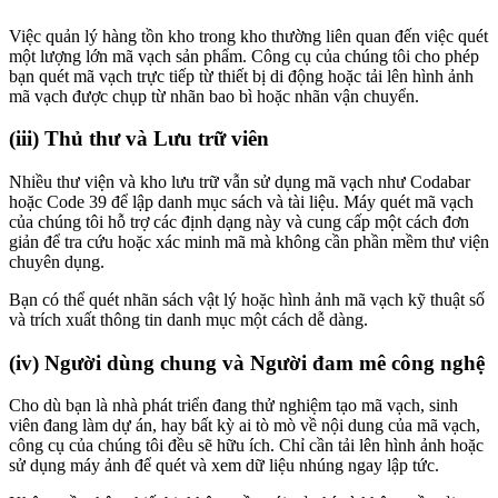
Việc quản lý hàng tồn kho trong kho thường liên quan đến việc quét
một lượng lớn mã vạch sản phẩm. Công cụ của chúng tôi cho phép
bạn quét mã vạch trực tiếp từ thiết bị di động hoặc tải lên hình ảnh
mã vạch được chụp từ nhãn bao bì hoặc nhãn vận chuyển.
(iii) Thủ thư và Lưu trữ viên
Nhiều thư viện và kho lưu trữ vẫn sử dụng mã vạch như Codabar
hoặc Code 39 để lập danh mục sách và tài liệu. Máy quét mã vạch
của chúng tôi hỗ trợ các định dạng này và cung cấp một cách đơn
giản để tra cứu hoặc xác minh mã mà không cần phần mềm thư viện
chuyên dụng.
Bạn có thể quét nhãn sách vật lý hoặc hình ảnh mã vạch kỹ thuật số
và trích xuất thông tin danh mục một cách dễ dàng.
(iv) Người dùng chung và Người đam mê công nghệ
Cho dù bạn là nhà phát triển đang thử nghiệm tạo mã vạch, sinh
viên đang làm dự án, hay bất kỳ ai tò mò về nội dung của mã vạch,
công cụ của chúng tôi đều sẽ hữu ích. Chỉ cần tải lên hình ảnh hoặc
sử dụng máy ảnh để quét và xem dữ liệu nhúng ngay lập tức.