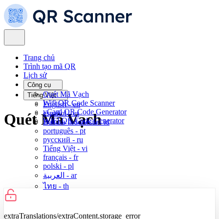
Trang chủ
Trình tạo mã QR
Lịch sử
Công cụ
Quét Mã Vạch
Tiếng Việt
Wifi QR Code Scanner
English -
en
vCard QR Code Generator
español -
es
Quét Mã Vạch
WIFI QR Code Generator
Bahasa Indonesia -
id
português -
pt
русский -
ru
Tiếng Việt -
vi
français -
fr
polski -
pl
العربية -
ar
ไทย -
th
extraTranslations/extraContent.storage_error