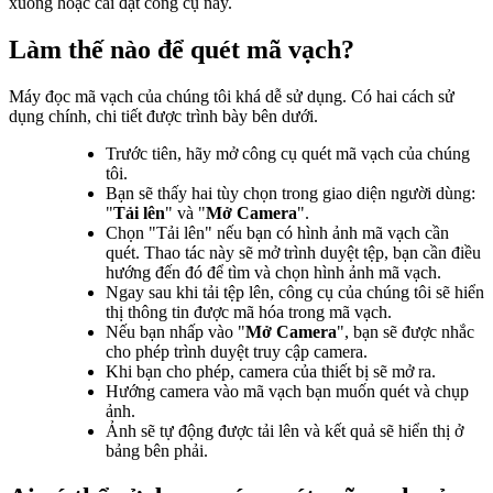
xuống hoặc cài đặt công cụ này.
Làm thế nào để quét mã vạch?
Máy đọc mã vạch của chúng tôi khá dễ sử dụng. Có hai cách sử
dụng chính, chi tiết được trình bày bên dưới.
Trước tiên, hãy mở công cụ quét mã vạch của chúng
tôi.
Bạn sẽ thấy hai tùy chọn trong giao diện người dùng:
"
Tải lên
" và "
Mở Camera
".
Chọn "Tải lên" nếu bạn có hình ảnh mã vạch cần
quét. Thao tác này sẽ mở trình duyệt tệp, bạn cần điều
hướng đến đó để tìm và chọn hình ảnh mã vạch.
Ngay sau khi tải tệp lên, công cụ của chúng tôi sẽ hiển
thị thông tin được mã hóa trong mã vạch.
Nếu bạn nhấp vào "
Mở Camera
", bạn sẽ được nhắc
cho phép trình duyệt truy cập camera.
Khi bạn cho phép, camera của thiết bị sẽ mở ra.
Hướng camera vào mã vạch bạn muốn quét và chụp
ảnh.
Ảnh sẽ tự động được tải lên và kết quả sẽ hiển thị ở
bảng bên phải.