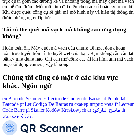
trực quan gồm các đường kẻ và khoảng trống mà máy quét mã vạch
có thể đọc được. Mỗi mô hình đại diện cho các số hoặc ký tự cụ thể.
Khi được quét, công cụ sẽ giải mã mô hình này và hiển thị thông tin
được nhúng ngay lập tức.
Tôi có thể quét mã vạch mà không cần ứng dụng
không?
Hoàn toàn ổn. Máy quét mã vạch của chúng tôi hoạt động hoàn
toàn trực tuyến trên trình duyệt web của bạn. Bạn không cần cài đặt
bất kỳ ứng dụng nào. Chỉ cần mở công cụ, tải lên hình ảnh mã vạch
hoặc sử dụng camera, vậy là xong.
Chúng tôi cũng có mặt ở các khu vực
khác.
Ngôn ngữ
en
Barcode Scanner
es
Lector de Codigo de Barras
id
Pemindai
Barcode
pt
Ler Codigo De Barras
ru
сканер штрих кода
fr
Lecteur
Code Barre
pl
Skaner Kodów Kreskowych
ar
ماسح الباركود
th
สแกนบาร์โค้ด