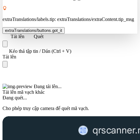
extraTranslations/labels.tip:
extraTranslations/extraContent.tip_msg
extraTranslations/buttons.got_it
Tải lên
Quét
Kéo thả tập tin / Dán (Ctrl + V)
Tải lên
Đang tải lên...
Tải lên mã vạch khác
Đang quét...
Cho phép truy cập camera để quét mã vạch.