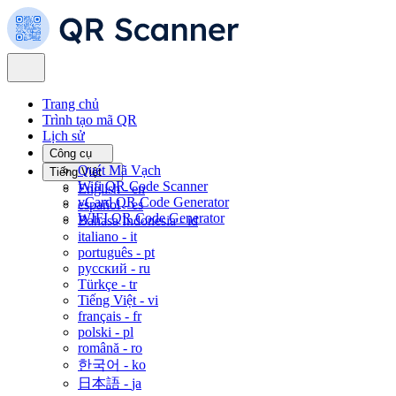
Trang chủ
Trình tạo mã QR
Lịch sử
Công cụ
Quét Mã Vạch
Tiếng Việt
Wifi QR Code Scanner
English -
en
vCard QR Code Generator
español -
es
WIFI QR Code Generator
Bahasa Indonesia -
id
italiano -
it
português -
pt
русский -
ru
Türkçe -
tr
Tiếng Việt -
vi
français -
fr
polski -
pl
română -
ro
한국어 -
ko
日本語 -
ja