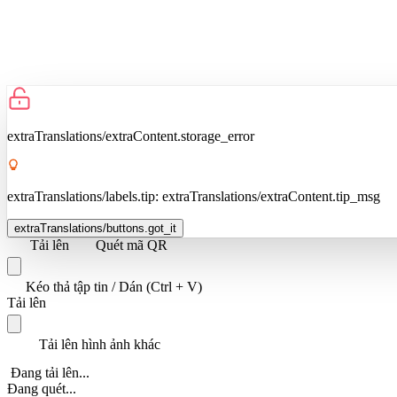
extraTranslations/extraContent.storage_error
extraTranslations/labels.tip:
extraTranslations/extraContent.tip_msg
extraTranslations/buttons.got_it
Tải lên
Quét mã QR
Kéo thả tập tin / Dán (Ctrl + V)
Tải lên
Tải lên hình ảnh khác
Đang tải lên...
Đang quét...