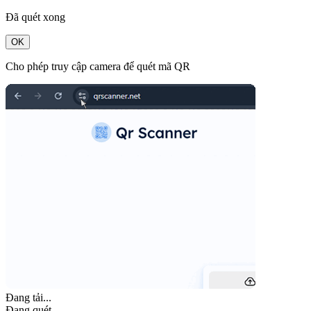
Đã quét xong
OK
Cho phép truy cập camera để quét mã QR
Đang tải...
Đang quét...