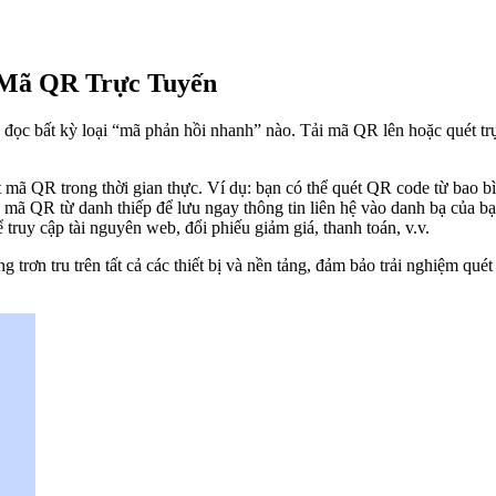
 Mã QR Trực Tuyến
đọc bất kỳ loại “mã phản hồi nhanh” nào. Tải mã QR lên hoặc quét trự
t mã QR trong thời gian thực. Ví dụ: bạn có thể quét QR code từ bao 
 mã QR từ danh thiếp để lưu ngay thông tin liên hệ vào danh bạ của b
uy cập tài nguyên web, đổi phiếu giảm giá, thanh toán, v.v.
g trơn tru trên tất cả các thiết bị và nền tảng, đảm bảo trải nghiệm q