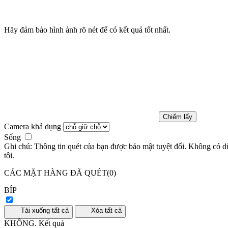
Hãy đảm bảo hình ảnh rõ nét để có kết quả tốt nhất.
Chiếm lấy
Camera khả dụng
Sống
Ghi chú:
Thông tin quét của bạn được bảo mật tuyệt đối. Không có dữ 
tôi.
CÁC MẶT HÀNG ĐÃ QUÉT(
0
)
BÍP
Tải xuống tất cả
Xóa tất cả
KHÔNG.
Kết quả