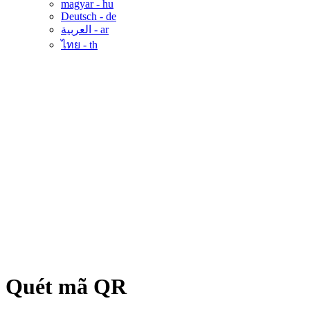
magyar -
hu
Deutsch -
de
العربية -
ar
ไทย -
th
Quét mã QR